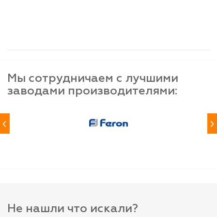
шт
шт
шт
-
+
-
+
-
+
Мы сотрудничаем с лучшими
заводами производителями:
‹
›
Не нашли что искали?