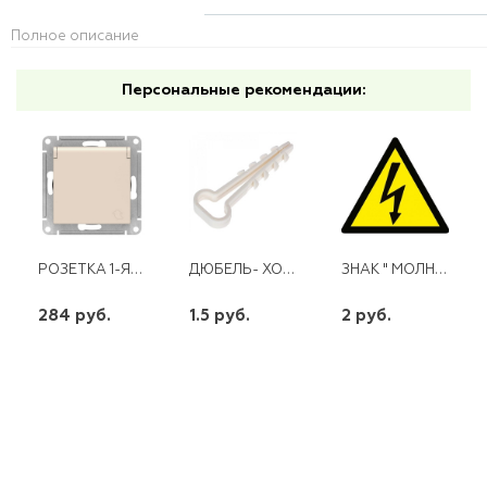
Полное описание
Персональные рекомендации:
РОЗЕТКА 1-Я С/З СО ШТОРКАМИ С КРЫШКОЙ SE СУ ATLAS DESIGN МЕХАНИЗМ БЕЖЕВЫЙ
ДЮБЕЛЬ- ХОМУТ 5-10 БЕЛ.
ЗНАК " МОЛНИЯ" 25 ММ*
284 руб.
1.5 руб.
2 руб.
шт
шт
шт
-
+
-
+
-
+