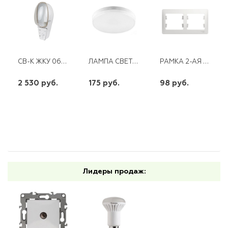
СВ-К ЖКУ 06-250-001 С/СТЕКЛОМ GALAD
ЛАМПА СВЕТОДИОДНАЯ GX53 15W 220V 6400K FERON LB-454
РАМКА 2-АЯ ГОРИЗОНТ. SE GLOSSA БЕЛАЯ
2 530 руб.
175 руб.
98 руб.
шт
шт
шт
-
+
-
+
-
+
Лидеры продаж: