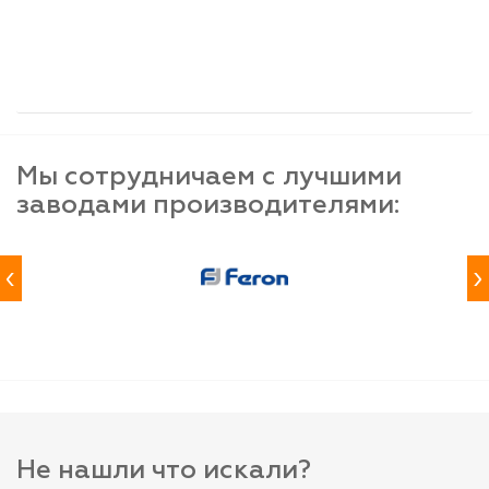
шт
шт
шт
-
+
-
+
-
+
Мы сотрудничаем с лучшими
заводами производителями:
‹
›
Не нашли что искали?