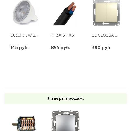
GU5.3 5,5W 220V LED LENS 2700K ELEMENTARY GAUSS
SE GLOSSA БЕЖЕВЫЙ ПЕРЕКЛЮЧАТЕЛЬ (ПРОХОДНОЙ) 2 КЛ. CX6 10AX
КГ 3Х16+1Х6
145 руб.
895 руб.
380 руб.
шт
шт
шт
-
+
-
+
-
+
Лидеры продаж: