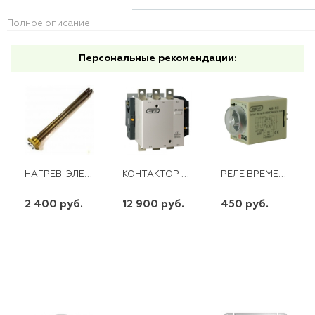
Полное описание
Персональные рекомендации:
НАГРЕВ. ЭЛЕМЕНТ 6,0 КВТ (3Х2,0) RDT D48ММ ER200-300Л
КОНТАКТОР LC1-F265 265А 220V ЭНЕРГИЯ
РЕЛЕ ВРЕМЕНИ AH3-1(0-10MIN) 220 AC ЭНЕРГИЯ
2 400 руб.
12 900 руб.
450 руб.
шт
шт
шт
-
+
-
+
-
+