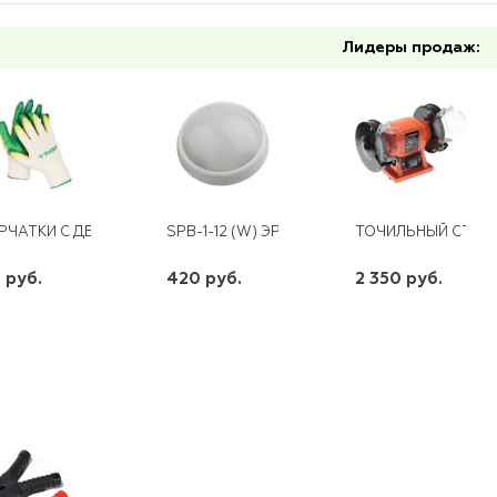
Лидеры продаж:
РЧАТКИ С ДВОЙНЫМ ЛАТЕКСНЫМ ОБЛИВОМ L-XL ЗУБР
SPB-1-12 (W) ЭРА СВЕТОДИОДНЫЙ СВ-К 12ВТ
ТОЧИЛЬНЫЙ СТАНОК
 руб.
420 руб.
2 350 руб.
шт
шт
шт
-
+
-
+
-
+