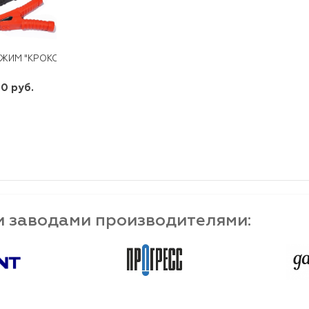
ЖИМ "КРОКОДИЛ" 200ММ 500А
0 руб.
шт
-
+
и заводами производителями: