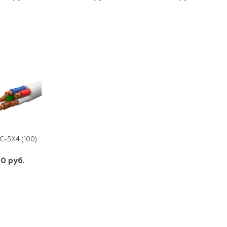
шт
шт
шт
-
+
-
+
-
+
С-5Х4 (100)
0 руб.
шт
-
+