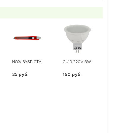
 4000К 960ЛМ КРУГ БЕЛ. 220*98IP54
 ТС-150 72/7/1
НОЖ ЗУБР СТАНДАРТ 9ММ
GU10 220V 6W LED 4200K ЭРА
25 руб.
160 руб.
шт
шт
-
+
-
+