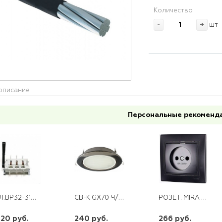
Количество
-
+
шт
описание
Персональные рекоменд
ВКЛ.ВР32-31А 70220-00 100А (ПЕР)*
CВ-К GX70 Ч/ХРОМ ЭКОЛА
РОЗЕТ. MIRA Б/З КЕРАМ. ЧЕРНЫЙ БАРХАТ С ВСТАВК.(10/120)
920 руб.
240 руб.
266 руб.