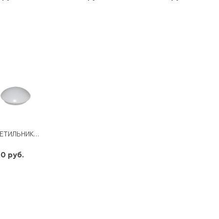
шт
шт
шт
-
+
-
+
-
+
СВЕТИЛЬНИК AL529 36LED 18W 1260LM 4000K FERON
0 руб.
шт
-
+