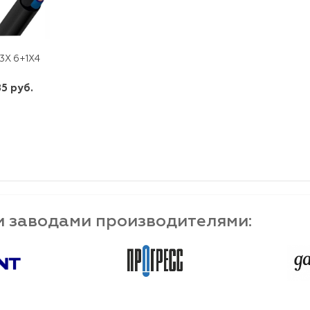
 3Х 6+1Х4
5 руб.
шт
-
+
и заводами производителями: