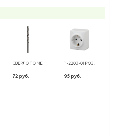
 GLOSSA БЕЛАЯ
СВЕРЛО ПО МЕТАЛЛУ 6,0ММ P6M5 ВИХРЬ
11-2203-01 РОЗЕТКА 2Р+Е SCHUKO 
72 руб.
95 руб.
шт
шт
-
+
-
+