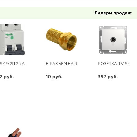
Лидеры продаж:
SY 9 2П 25 А SCHNEIDER
F-РАЗЪЕМ НА RG6 GOLD
РОЗЕТКА TV SE СУ
2 руб.
10 руб.
397 руб.
шт
шт
шт
-
+
-
+
-
+