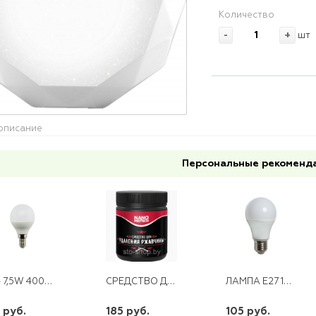
Количество
-
+
шт
описание
Персональные рекоменд
Е14 7,5W 4000K DT 0005-6 ШАР
СРЕДСТВО ДЛЯ УДАЛЕНИЯ РЖАВЧИНЫ NANOPROTECH NPPR0049
ЛАМПА E27 10W A60 230V 6400K LB-92
 руб.
185 руб.
105 руб.